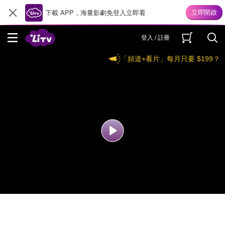
下載 APP，海量影劇免登入立即看
登入 / 註冊
「頻道+看片」每月只要 $199？