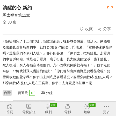
清醒的心 新約
9.7
馬太福音第11章
全 30 集
收藏
分享
耶穌吩咐完了十二個門徒，就離開那裏，往各城去傳道、教訓人。約翰在
監裏聽見基督所做的事，就打發(兩個)門徒去，問他說：「那將要來的是你
嗎？還是我們等候別人呢？」耶穌回答說：「你們去，把所聽見、所看見
的事告訴約翰。就是瞎子看見，瘸子行走，長大痲瘋的潔淨，聾子聽見，
死人復活，窮人有福音傳給他們。凡不因我跌倒的就有福了！」他們走的
時候，耶穌就對眾人講論約翰說：「你們從前出到曠野是要看甚麼呢？要
看風吹動的蘆葦嗎？你們出去到底是要看甚麼？要看穿細軟(衣服)的人嗎？
那穿細軟(衣服)的人是在王宮裏。你們出去究竟是為甚麼？是
台灣
普遍級
30 分鐘
類別：
馬太福音
新約
靈修
聖經
首頁
電視頻道
戲劇
電影
短劇
更多
主持：
康來昌