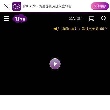
下載 APP，海量影劇免登入立即看
登入 / 註冊
「頻道+看片」每月只要 $199？