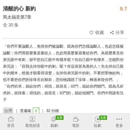
清醒的心 新約
9.7
馬太福音第7章
全 30 集
收藏
分享
「你們不要論斷人，免得你們被論斷。因為你們怎樣論斷人，也必怎樣被
論斷；你們用甚麼量器量給人，也必用甚麼量器量給你們。為甚麼看見你
弟兄眼中有刺，卻不想自己眼中有樑木呢？你自己眼中有樑木，怎能對你
弟兄說：『容我去掉你眼中的刺』呢？你這假冒為善的人！先去掉自己眼
中的樑木，然後才能看得清楚，去掉你弟兄眼中的刺。不要把聖物給狗，
也不要把你們的珍珠丟在豬前，恐怕牠踐踏了珍珠，轉過來咬你們。」
「你們祈求，就給你們；尋找，就尋見；叩門，就給你們開門。因為凡祈
求的，就得着；尋找的，就尋見；叩門的，就給他開門。你們中間誰有兒
子
台灣
普遍級
32 分鐘
類別：
馬太福音
新約
靈修
聖經
首頁
電視頻道
戲劇
電影
短劇
更多