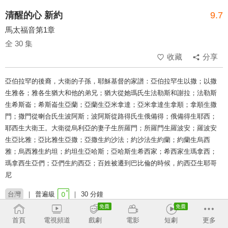
清醒的心 新約
9.7
馬太福音第1章
全 30 集
收藏
分享
亞伯拉罕的後裔，大衛的子孫，耶穌基督的家譜：亞伯拉罕生以撒；以撒
生雅各；雅各生猶大和他的弟兄；猶大從她瑪氏生法勒斯和謝拉；法勒斯
生希斯崙；希斯崙生亞蘭；亞蘭生亞米拿達；亞米拿達生拿順；拿順生撒
門；撒門從喇合氏生波阿斯；波阿斯從路得氏生俄備得；俄備得生耶西；
耶西生大衛王。大衛從烏利亞的妻子生所羅門；所羅門生羅波安；羅波安
生亞比雅；亞比雅生亞撒；亞撒生約沙法；約沙法生約蘭；約蘭生烏西
雅；烏西雅生約坦；約坦生亞哈斯；亞哈斯生希西家；希西家生瑪拿西；
瑪拿西生亞們；亞們生約西亞；百姓被遷到巴比倫的時候，約西亞生耶哥
尼
台灣
普遍級
30 分鐘
類別：
馬太福音
新約
靈修
聖經
首頁
電視頻道
戲劇
電影
短劇
更多