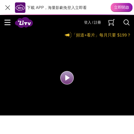
下載 APP，海量影劇免登入立即看
登入 / 註冊
「頻道+看片」每月只要 $199？