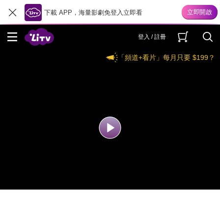
下載 APP，海量影劇免登入立即看
登入 / 註冊
「頻道+看片」每月只要 $199？