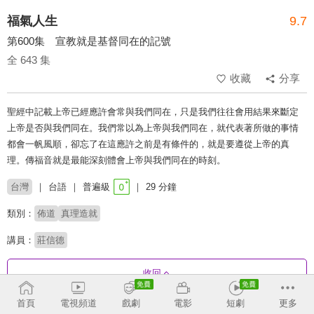
福氣人生
9.7
第600集 宣教就是基督同在的記號
全 643 集
收藏
分享
聖經中記載上帝已經應許會常與我們同在，只是我們往往會用結果來斷定
上帝是否與我們同在。我們常以為上帝與我們同在，就代表著所做的事情
都會一帆風順，卻忘了在這應許之前是有條件的，就是要遵從上帝的真
理。傳福音就是最能深刻體會上帝與我們同在的時刻。
台灣
台語
普遍級
29 分鐘
類別：
佈道
真理造就
講員：
莊信德
收回
首頁
電視頻道
戲劇
電影
短劇
更多