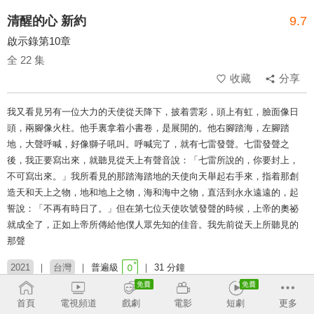
清醒的心 新約
9.7
啟示錄第10章
全 22 集
收藏
分享
我又看見另有一位大力的天使從天降下，披着雲彩，頭上有虹，臉面像日
頭，兩腳像火柱。他手裏拿着小書卷，是展開的。他右腳踏海，左腳踏
地，大聲呼喊，好像獅子吼叫。呼喊完了，就有七雷發聲。七雷發聲之
後，我正要寫出來，就聽見從天上有聲音說：「七雷所說的，你要封上，
不可寫出來。」我所看見的那踏海踏地的天使向天舉起右手來，指着那創
造天和天上之物，地和地上之物，海和海中之物，直活到永永遠遠的，起
誓說：「不再有時日了。」但在第七位天使吹號發聲的時候，上帝的奧祕
就成全了，正如上帝所傳給他僕人眾先知的佳音。我先前從天上所聽見的
那聲
2021
台灣
普遍級
31 分鐘
類別：
新約
靈修
啟示錄
聖經
首頁
電視頻道
戲劇
電影
短劇
更多