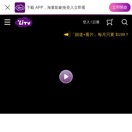
下載 APP，海量影劇免登入立即看
登入 / 註冊
「頻道+看片」每月只要 $199？