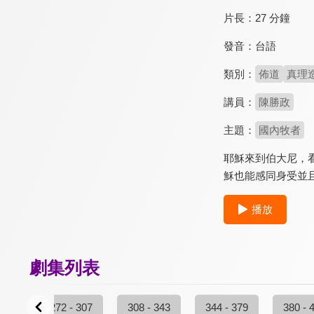
片長：
27 分鐘
發音：
台語
類別：
佈道
真理
講員：
陳勝政
主題：
國內牧者
耶穌來到伯大尼，
穌也能感同身受並
播放
劇集列表
 271
272 - 307
308 - 343
344 - 379
380 - 