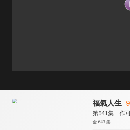
福氣人生
9
第541集 作
全 643 集