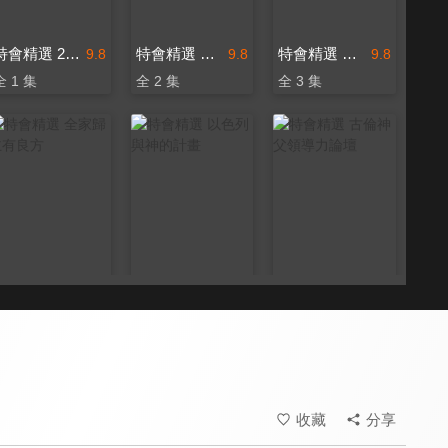
特會精選 2023 RPG為國復興禱告會
特會精選 內在生活饗宴特會-安靜中的大能
特會精選 Shine Rise and GO
9.8
9.8
9.8
全 1 集
全 2 集
全 3 集
特會精選 全家歸主有良方
特會精選 以色列與神的計畫
特會精選 古倫神父領導力論壇
9.8
9.8
9.8
全 6 集
全 12 集
全 1 集
收藏
分享