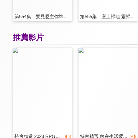
第554集 要見恩主你準備好了嗎
第555集 塵土歸地 靈歸上帝
推薦影片
特會精選 2023 RPG為國復興禱告會
特會精選 內在生活饗宴特會-安靜中的大能
9.8
9.8