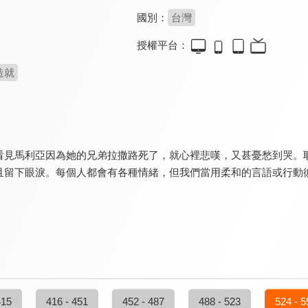
國別：
台灣
授權平台：
造就
看見馬利亞因為她的兄弟拉撒路死了，就心裡悲嘆，又甚憂愁到哭。
且留下眼淚。每個人都會有各種情緒，但我們當用柔和的言語或行動
415
416 - 451
452 - 487
488 - 523
524 - 5