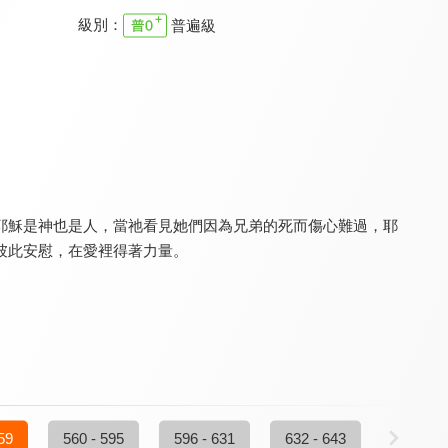
級別：
普遍級
特會精選 台北研經培靈會-邁向成熟
特會精選 小先知書系列
特會精選 2019超自然大能與使徒性教會
9.8
9.8
9.8
全 9 集
全 12 集
全 8 集
耶穌是神也是人，當祂看見她們因為兄弟的死而傷心難過，耶
彼此安慰，在愛裡得著力量。
特會精選 熊熊烈焰復興禱告特會
特會精選 2019天國文化特會
特會精選 福音改變一切的大能
9.8
9.8
9.8
全 7 集
全 4 集
全 3 集
59
560 - 595
596 - 631
632 - 643