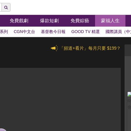
免費戲劇
爆款短劇
免費綜藝
蒙福人生
系列
CGN中文台
基督教今日報
GOOD TV 精選
國際講員（中
「頻道+看片」每月只要 $199？