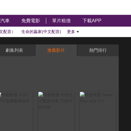
汽車
免費電影
單片租借
下載APP
文配音）
生命的贏家(中文配音)
更多
劇集列表
推薦影片
熱門排行