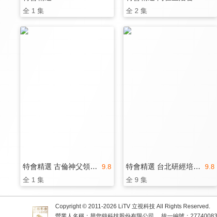
全 1 集
全 2 集
特會精選 古倫神父領導力論壇
特會精選 台北研經培靈會-邁向成熟
9.8
9.8
全 1 集
全 9 集
Copyright © 2011-
2026
LiTV 立視科技 All Rights Reserved.
營業人名稱：替您錄科技股份有限公司
統一編號：2774008