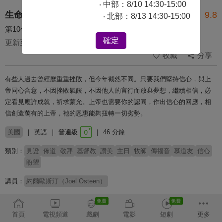
‧ 中部：8/10 14:30-15:00
生命的贏家
9.8
‧ 北部：8/13 14:30-15:00
第104集 祈求已蒙應允
確定
更新至第 268 集
收藏
分享
有些人過去曾經歷重重挫敗，但今年截然不同。只要我們堅持信心，與上
帝同心合意，不因挫敗氣餒，不因他人的言行而放棄夢想，繼續相信，必
定看見應許成就，祈求蒙允。上帝也需要你的認同，作出信心的回應，相
信創造萬有的上帝，祂的恩惠能夠扭轉一切劣勢。
美國
英語
普遍級
46 分鐘
類別：
見證
佈道
敬拜
基督教
讚美
主日
牧師
傳福音
慕道友
信心
盼望
講員：
約爾歐斯汀（Joel Osteen）
# 鼓舞人心
# 核心信仰
首頁
電視頻道
戲劇
電影
短劇
更多
收回