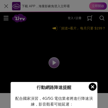
下載 APP，海量影劇免登入立即看
登入 / 註冊
「頻道+看片」每月只要 $199？
行動網路降速提醒
配合國家演習，4G/5G 電信業者將進行降速演
練，影音觀看可能延遲：