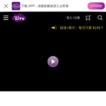
下載 APP，海量影劇免登入立即看
登入 / 註冊
「頻道+看片」每月只要 $199？