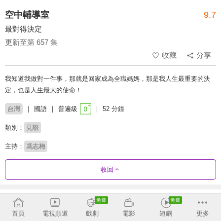
空中輔導室
9.7
最對得決定
更新至第 657 集
收藏
分享
我知道我做對一件事，那就是回家成為全職媽媽，那是我人生最重要的決
定，也是人生最大的使命！
台灣
國語
普遍級
52 分鐘
類別：
見證
主持：
馮志梅
收回
劇集列表
反序
收合
首頁
電視頻道
戲劇
電影
短劇
更多
632 - 657
587 - 631
542 - 586
497 - 541