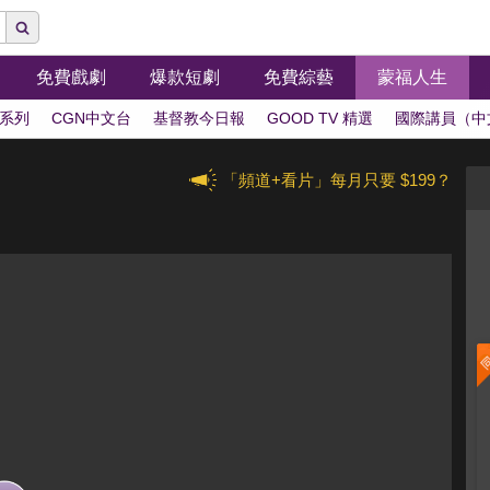
免費戲劇
爆款短劇
免費綜藝
蒙福人生
系列
CGN中文台
基督教今日報
GOOD TV 精選
國際講員（中
「頻道+看片」每月只要 $199？