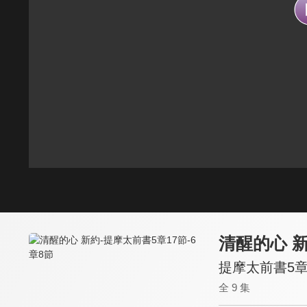
清醒的心 
提摩太前書5章
全 9 集