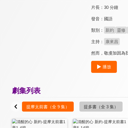
片長：
30 分鐘
發音：
國語
類別：
新約
靈修
主持：
康來昌
然而，敬虔加因為
播放
劇集列表
7 集）
提摩太前書
（全 9 集）
提多書
（全 3 集）