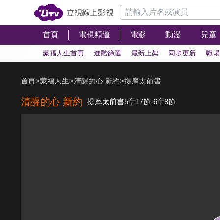
首頁
電視頻道
電影
動漫
兒童
蒙福人生首頁
進階篩選
最新上架
同步更新
職場
首頁
>
蒙福人生
>
清醒的心 新約
>
提摩太前書
清醒的心 新約
提摩太前書5章17節-6章8節