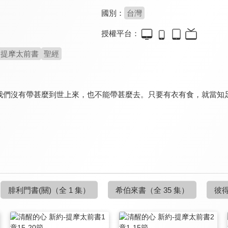
國別：
台灣
授權平台：
提摩太前書
聖經
我們沒有帶甚麼到世上來，也不能帶甚麼去。只要有衣有食，就當知
腓利門書(關)
（全 1 集）
希伯來書
（全 35 集）
彼