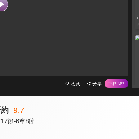
收藏
分享
新約
9.7
17節-6章8節