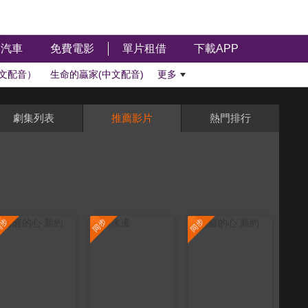
汽車
免費電影
單片租借
下載APP
文配音）
生命的贏家(中文配音)
更多
劇集列表
推薦影片
熱門排行