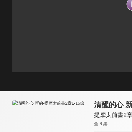
清醒的心 
提摩太前書2章1
全 9 集