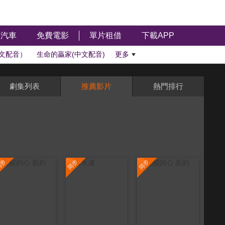
汽車
免費電影
單片租借
下載APP
文配音）
生命的贏家(中文配音)
更多
劇集列表
推薦影片
熱門排行