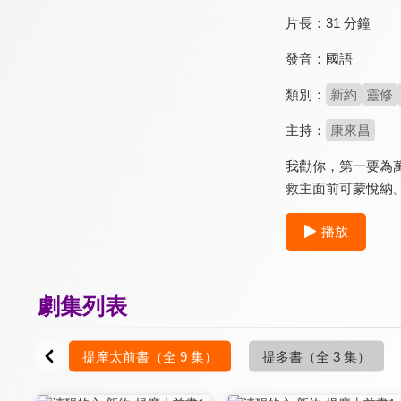
片長：
31 分鐘
發音：
國語
類別：
新約
靈修
主持：
康來昌
我勸你，第一要為
救主面前可蒙悅納
播放
劇集列表
7 集）
提摩太前書
（全 9 集）
提多書
（全 3 集）