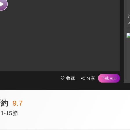
收藏
分享
新約
9.7
-15節