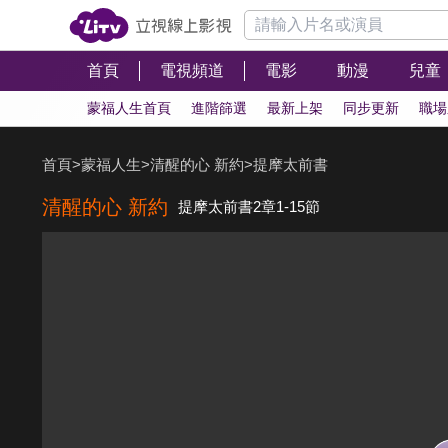
首頁
電視頻道
電影
動漫
兒童
蒙福人生首頁
進階篩選
最新上架
同步更新
職場
首頁
>
蒙福人生
>
清醒的心 新約
>
提摩太前書
清醒的心 新約
提摩太前書2章1-15節