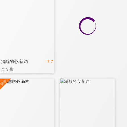
清醒的心 新約
9.7
全 9 集