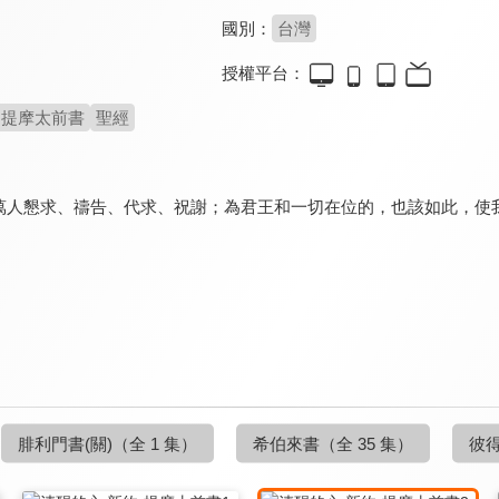
國別：
台灣
授權平台：
提摩太前書
聖經
萬人懇求、禱告、代求、祝謝；為君王和一切在位的，也該如此，使
。
腓利門書(關)
（全 1 集）
希伯來書
（全 35 集）
彼