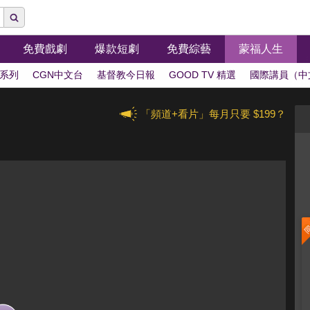
免費戲劇
爆款短劇
免費綜藝
蒙福人生
系列
CGN中文台
基督教今日報
GOOD TV 精選
國際講員（中
「頻道+看片」每月只要 $199？