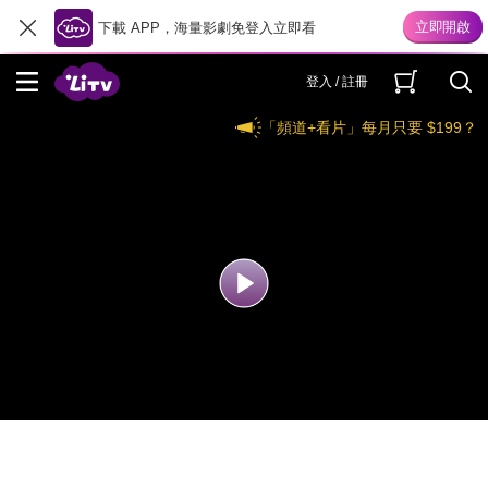
下載 APP，海量影劇免登入立即看
登入 / 註冊
「頻道+看片」每月只要 $199？