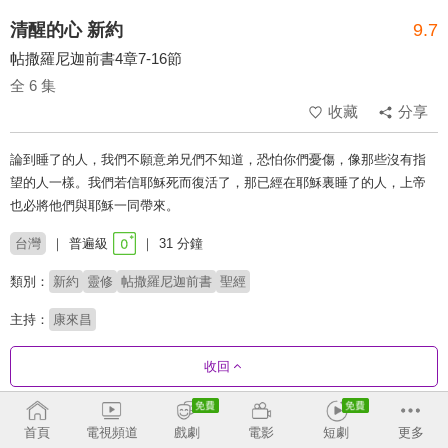
清醒的心 新約
9.7
帖撒羅尼迦前書4章7-16節
全 6 集
收藏
分享
論到睡了的人，我們不願意弟兄們不知道，恐怕你們憂傷，像那些沒有指
望的人一樣。我們若信耶穌死而復活了，那已經在耶穌裏睡了的人，上帝
也必將他們與耶穌一同帶來。
台灣
普遍級
31 分鐘
類別：
新約
靈修
帖撒羅尼迦前書
聖經
主持：
康來昌
收回
劇集列表
反序
首頁
電視頻道
戲劇
電影
短劇
更多