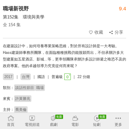
職場新視野
9.4
第152集 環境與美學
全 154 集
收藏
分享
在建築設計中，如何培養專業策略思維，對於所有設計師是一大考驗。
Hass建築師事務所團隊，在面臨種種挑戰仍能脫穎而出，不但承辦許多大
型建案如五星酒店、影城...等，更率領團隊承辦許多設計師避之唯恐不及的
政府專案。他的卓越領導力究竟從何而來呢？
2017
台灣
國語
普遍級
22 分鐘
類別：
談話性節目
職場
來賓：
許黃勝兆
主持：
喬美倫
收回
首頁
電視頻道
戲劇
電影
短劇
更多