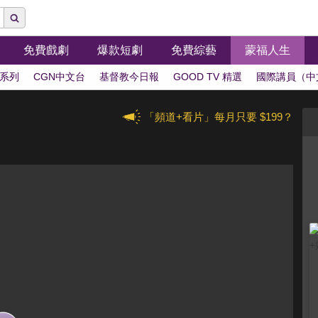
免費戲劇
爆款短劇
免費綜藝
蒙福人生
系列
CGN中文台
基督教今日報
GOOD TV 精選
國際講員（中
「頻道+看片」每月只要 $199？