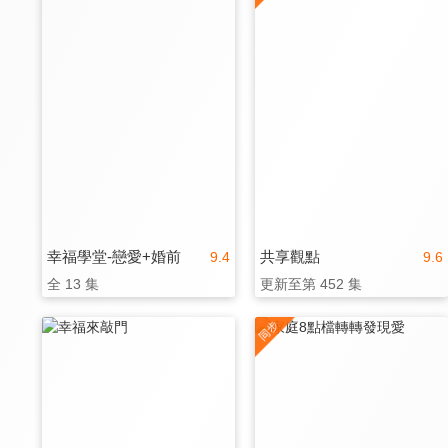
幸福學堂-戀愛+婚前
共享觀點
9.4
9.6
全 13 集
更新至第 452 集