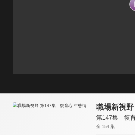
職場新視野
第147集 復
全 154 集