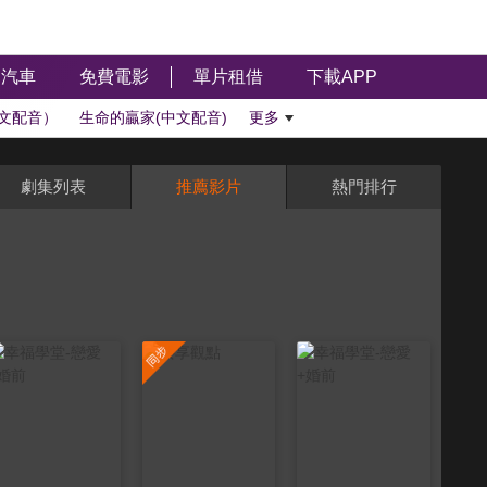
汽車
免費電影
單片租借
下載APP
文配音）
生命的贏家(中文配音)
更多
劇集列表
推薦影片
熱門排行