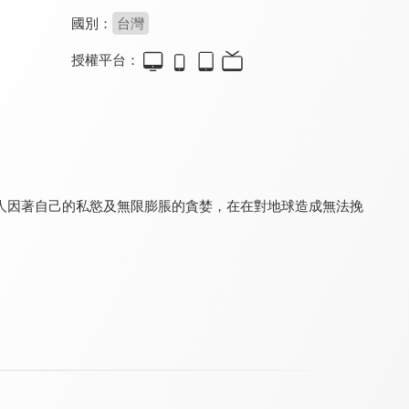
國別：
台灣
授權平台：
家庭8點檔轉轉發現愛
真情部落格 名人篇
真情部落格
9.8
9.8
9.7
更新至第 720 集
全 640 集
更新至第 795 集
人因著自己的私慾及無限膨脹的貪婪，在在對地球造成無法挽
轉轉發現愛
真的假的！
生活家一筆
9.7
8.0
9.6
全 123 集
更新至第 14 集
更新至第 291 集