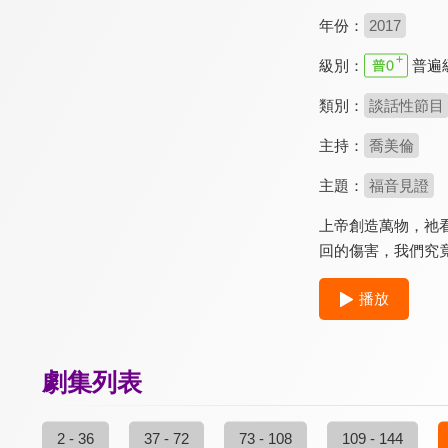
年份：
2017
級別：
普遍
類別：
談話性節目
主持：
喬美倫
主題：
福音見證
上帝創造萬物，祂
回的傷害，我們究
播放
劇集列表
2 - 36
37 - 72
73 - 108
109 - 144