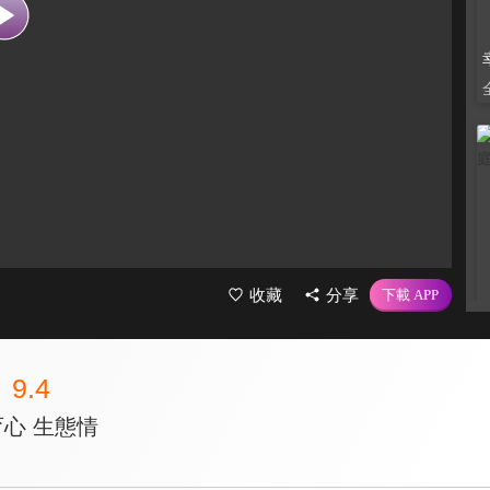
收藏
分享
9.4
育心 生態情