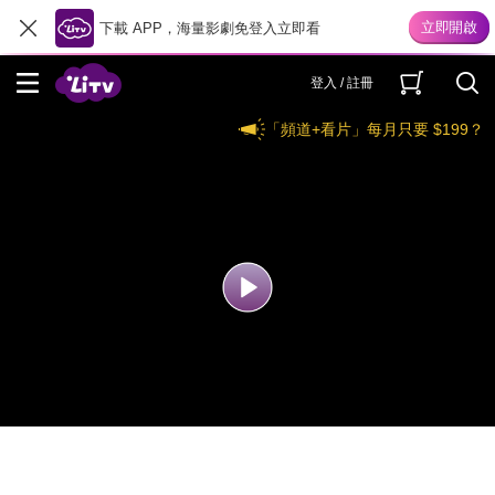
下載 APP，海量影劇免登入立即看
登入 / 註冊
「頻道+看片」每月只要 $199？