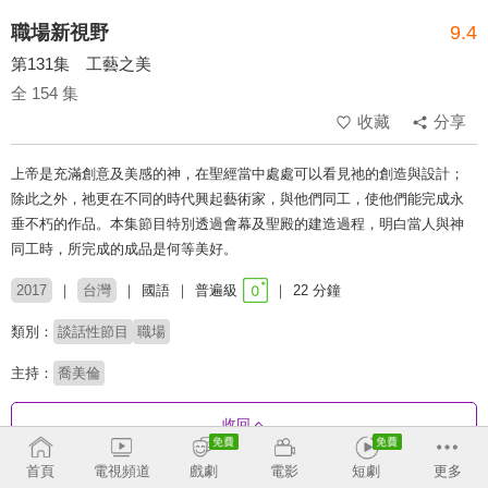
職場新視野
9.4
第131集 工藝之美
全 154 集
收藏
分享
上帝是充滿創意及美感的神，在聖經當中處處可以看見祂的創造與設計；
除此之外，祂更在不同的時代興起藝術家，與他們同工，使他們能完成永
垂不朽的作品。本集節目特別透過會幕及聖殿的建造過程，明白當人與神
同工時，所完成的成品是何等美好。
2017
台灣
國語
普遍級
22 分鐘
類別：
談話性節目
職場
主持：
喬美倫
收回
首頁
電視頻道
戲劇
電影
短劇
更多