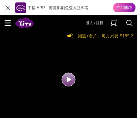
下載 APP，海量影劇免登入立即看
登入 / 註冊
「頻道+看片」每月只要 $199？