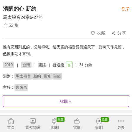
清醒的心 新約
9.7
馬太福音24章6-27節
全 52 集
收藏
分享
惟有忍耐到底的，必然得救。這天國的福音要傳遍天下，對萬民作見證，
然後末期才來到。
2019
台灣
國語
普遍級
31 分鐘
類別：
馬太福音
新約
靈修
聖經
主持：
康來昌
收回
劇集列表
反序
首頁
電視頻道
戲劇
電影
短劇
更多
彼得後書-莊頌偉