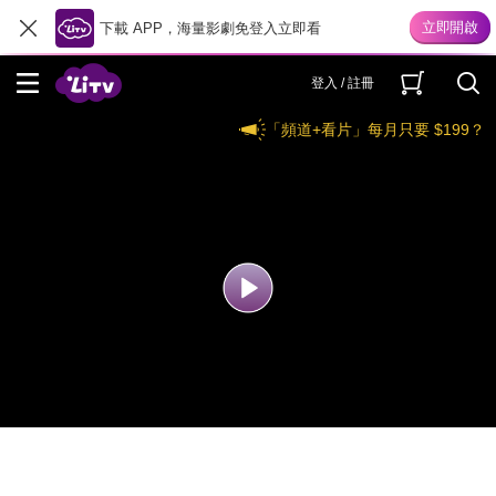
下載 APP，海量影劇免登入立即看
登入 / 註冊
「頻道+看片」每月只要 $199？