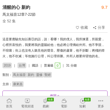
清醒的心 新約
9.7
馬太福音12章7-22節
全 52 集
收藏
分享
這是要應驗先知以賽亞的話，說：看哪！我的僕人，我所揀選，所親愛，
心裡所喜悅的，我要將我的靈賜給他；他必將公理傳給外邦。他不爭競，
不喧嚷；街上也沒有人聽見他的聲音。壓傷的蘆葦，他不折斷；將殘的燈
火，他不吹滅；等他施行公理，叫公理得勝。外邦人都要仰望他的名。
2019
台灣
國語
普遍級
31 分鐘
類別：
馬太福音
新約
靈修
聖經
主持：
康來昌
收回
首頁
電視頻道
戲劇
電影
短劇
更多