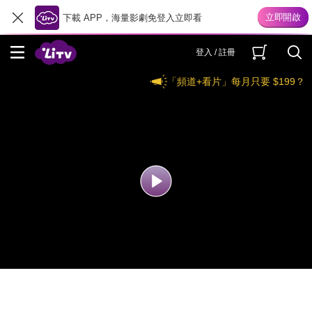
下載 APP，海量影劇免登入立即看
登入 / 註冊
「頻道+看片」每月只要 $199？