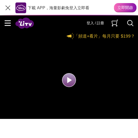
下載 APP，海量影劇免登入立即看
登入 / 註冊
「頻道+看片」每月只要 $199？