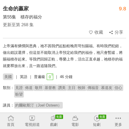
生命的贏家
9.8
第55集 積存的福分
更新至第 268 集
收藏
分享
上帝滿有憐憫與恩典，祂不因我們起點較晚而苛扣賜福。有時我們犯錯，
做出錯誤選擇，但這並不能取消上帝預定給我們的福份，祂只會暫緩，將
賜福積存起來。等我們回歸正軌，尊榮上帝，活出正直卓越，祂積存的福
就要釋放出來，且一路追隨我們。
美國
英語
普遍級
46 分鐘
類別：
見證
佈道
敬拜
基督教
讚美
主日
牧師
傳福音
慕道友
信心
盼望
講員：
約爾歐斯汀（Joel Osteen）
# 鼓舞人心
# 核心信仰
首頁
電視頻道
戲劇
電影
短劇
更多
收回