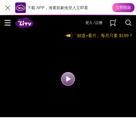
下載 APP，海量影劇免登入立即看
登入 / 註冊
「頻道+看片」每月只要 $199？