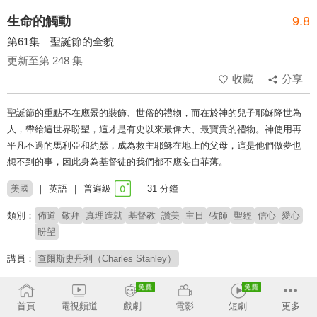
生命的觸動
9.8
第61集 聖誕節的全貌
更新至第 248 集
收藏
分享
聖誕節的重點不在應景的裝飾、世俗的禮物，而在於神的兒子耶穌降世為
人，帶給這世界盼望，這才是有史以來最偉大、最寶貴的禮物。神使用再
平凡不過的馬利亞和約瑟，成為救主耶穌在地上的父母，這是他們做夢也
想不到的事，因此身為基督徒的我們都不應妄自菲薄。
美國
英語
普遍級
31 分鐘
類別：
佈道
敬拜
真理造就
基督教
讚美
主日
牧師
聖經
信心
愛心
盼望
講員：
查爾斯史丹利（Charles Stanley）
# 核心信仰
首頁
電視頻道
戲劇
電影
短劇
更多
收回