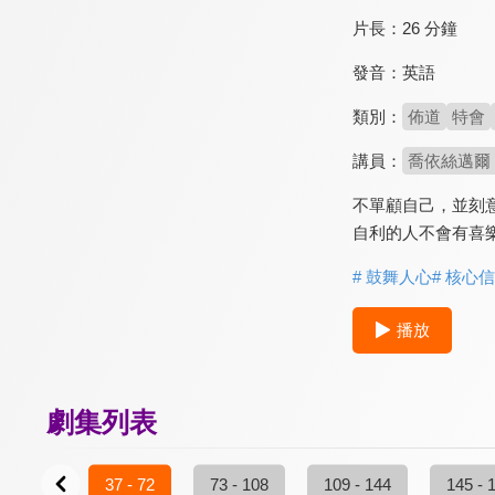
片長：
26 分鐘
發音：
英語
類別：
佈道
特會
講員：
喬依絲邁爾（J
不單顧自己，並刻
自利的人不會有喜
# 鼓舞人心
# 核心
播放
劇集列表
1 - 36
37 - 72
73 - 108
109 - 144
145 - 