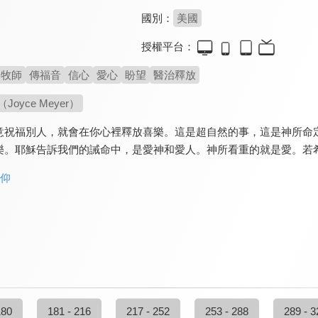
國別：
美國
授權平台：
牧師
傳福音
信心
愛心
盼望
醫治釋放
oyce Meyer）
意祝福別人，就會在你心裡釋放喜樂。這是超自然的事，這是神所命
樂。耶穌告訴我們的誡命中，是愛神和愛人。神所看重的就是愛。若
信仰
180
181 - 216
217 - 252
253 - 288
289 - 3