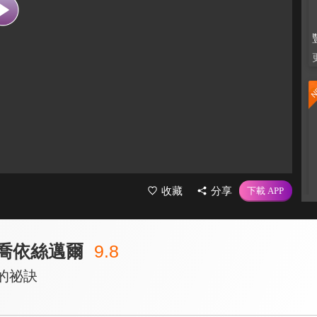
收藏
分享
 喬依絲邁爾
9.8
的祕訣