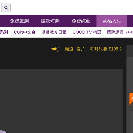
免費戲劇
爆款短劇
免費綜藝
蒙福人生
系列
CGN中文台
基督教今日報
GOOD TV 精選
國際講員（中
「頻道+看片」每月只要 $199？