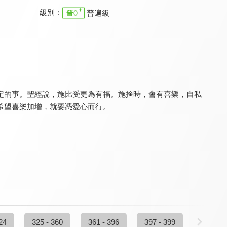
級別：
普遍級
特會精選 認識三一神摯深的愛
特會精選 進入命定
特會精選 工作力量大
9.8
9.8
9.8
全 10 集
全 4 集
全 6 集
定的事。聖經說，施比受更為有福。施捨時，會有喜樂，自私
希望喜樂加增，就要憑愛心而行。
特會精選 2023 RPG為國復興禱告會
特會精選 台北研經培靈會_教會的覺醒與重整
特會精選 內在生活饗宴特會-安靜中的大能
9.8
9.8
9.8
全 1 集
全 9 集
全 2 集
24
325 - 360
361 - 396
397 - 399