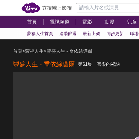
首頁
電視頻道
電影
動漫
兒童
蒙福人生首頁
進階篩選
最新上架
同步更新
職場
首頁
>
蒙福人生
>
豐盛人生 - 喬依絲邁爾
豐盛人生 - 喬依絲邁爾
第61集 喜樂的祕訣