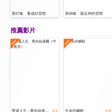
第67集 養成好習慣
第68集 親近神的習慣
推薦影片
豐盛人生 - 喬依絲邁爾（中文配音）
生命的觸動
9.8
9.8