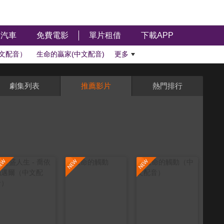
汽車
免費電影
單片租借
下載APP
文配音）
生命的贏家(中文配音)
更多
劇集列表
推薦影片
熱門排行