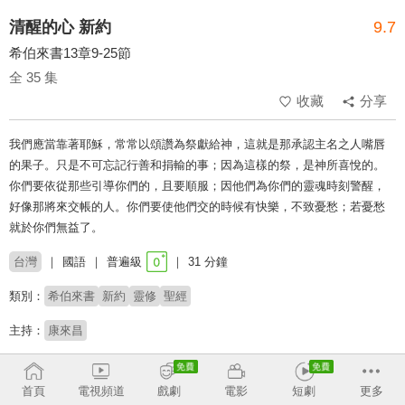
清醒的心 新約
9.7
希伯來書13章9-25節
全 35 集
收藏
分享
我們應當靠著耶穌，常常以頌讚為祭獻給神，這就是那承認主名之人嘴唇
的果子。只是不可忘記行善和捐輸的事；因為這樣的祭，是神所喜悅的。
你們要依從那些引導你們的，且要順服；因他們為你們的靈魂時刻警醒，
好像那將來交帳的人。你們要使他們交的時候有快樂，不致憂愁；若憂愁
就於你們無益了。
台灣
國語
普遍級
31 分鐘
類別：
希伯來書
新約
靈修
聖經
主持：
康來昌
收回
首頁
電視頻道
戲劇
電影
短劇
更多