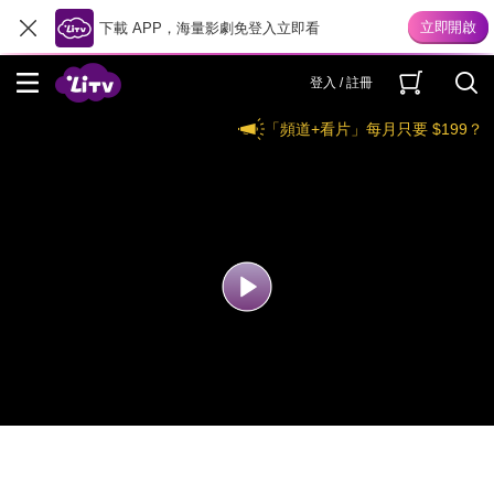
下載 APP，海量影劇免登入立即看
登入 / 註冊
「頻道+看片」每月只要 $199？