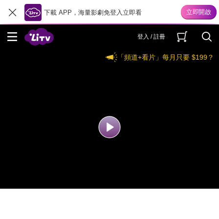
下載 APP，海量影劇免登入立即看
登入 / 註冊
「頻道+看片」每月只要 $199？