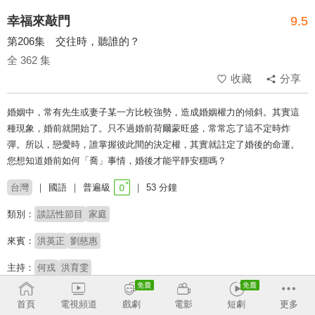
幸福來敲門
9.5
第206集 交往時，聽誰的？
全 362 集
收藏
分享
婚姻中，常有先生或妻子某一方比較強勢，造成婚姻權力的傾斜。其實這
種現象，婚前就開始了。只不過婚前荷爾蒙旺盛，常常忘了這不定時炸
彈。所以，戀愛時，誰掌握彼此間的決定權，其實就註定了婚後的命運。
您想知道婚前如何「喬」事情，婚後才能平靜安穩嗎？
台灣
國語
普遍級
53 分鐘
類別：
談話性節目
家庭
來賓：
洪英正
劉慈惠
主持：
何戎
洪育雯
收回
首頁
電視頻道
戲劇
電影
短劇
更多