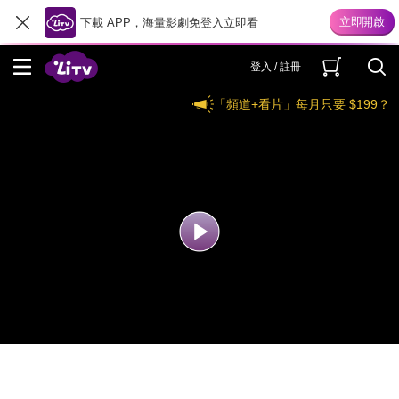
下載 APP，海量影劇免登入立即看
登入 / 註冊
「頻道+看片」每月只要 $199？