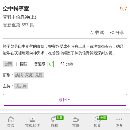
空中輔導室
9.7
苦難中倚靠神(上)
更新至第 657 集
收藏
分享
裕雯曾是山中別墅的貴婦，卻突然變成有時身上連一百塊錢都沒有，她只
能常在夜裡跪著向神哭求，在苦難中經歷了神的信實與最深刻的愛。
台灣
國語
普遍級
52 分鐘
類別：
訪談
家庭
見證
主持：
馮志梅
收回
劇集列表
反序
收合
首頁
電視頻道
戲劇
電影
短劇
更多
632 - 657
587 - 631
542 - 586
497 - 541