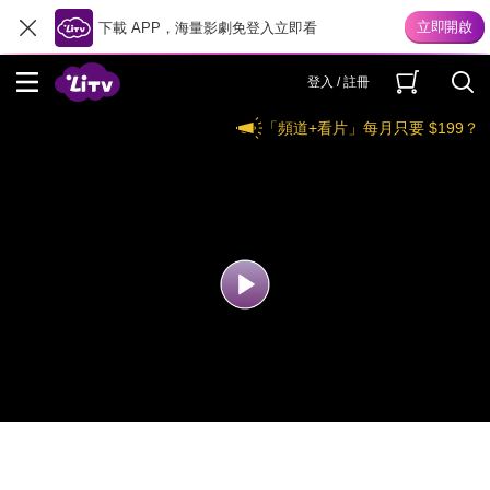
下載 APP，海量影劇免登入立即看
登入 / 註冊
「頻道+看片」每月只要 $199？