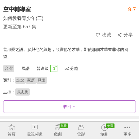
空中輔導室
9.7
如何教養青少年(三)
更新至第 657 集
收藏
分享
善用愛之語。參與他的興趣，欣賞他的才華，即使那個才華並非你的期
望。
台灣
國語
普遍級
52 分鐘
類別：
訪談
家庭
見證
主持：
馮志梅
收回
劇集列表
反序
收合
首頁
電視頻道
戲劇
電影
短劇
更多
632 - 657
587 - 631
542 - 586
497 - 541