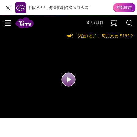
下載 APP，海量影劇免登入立即看
登入 / 註冊
「頻道+看片」每月只要 $199？