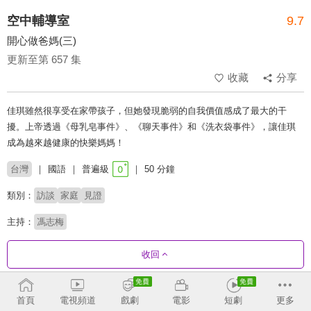
空中輔導室
9.7
開心做爸媽(三)
更新至第 657 集
收藏
分享
佳琪雖然很享受在家帶孩子，但她發現脆弱的自我價值感成了最大的干
擾。上帝透過《母乳皂事件》、《聊天事件》和《洗衣袋事件》，讓佳琪
成為越來越健康的快樂媽媽！
台灣
國語
普遍級
50 分鐘
類別：
訪談
家庭
見證
主持：
馮志梅
收回
劇集列表
反序
收合
首頁
電視頻道
戲劇
電影
短劇
更多