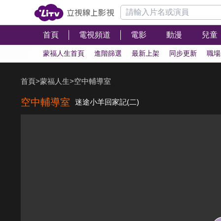
首頁
電視頻道
電影
動漫
兒童
蒙福人生首頁
進階篩選
最新上架
同步更新
職場
首頁
>
蒙福人生
>
空中輔導室
空中輔導室
迷途小羊回家記(二)