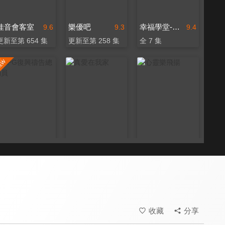
佳音會客室
樂優吧
幸福學堂-婚姻家庭
9.6
9.3
9.4
更新至第 654 集
更新至第 258 集
全 7 集
RPG復興禱告總動員
真愛在我家
心靈樂飛揚
9.7
9.6
9.6
全 55 集
全 106 集
全 70 集
收藏
分享