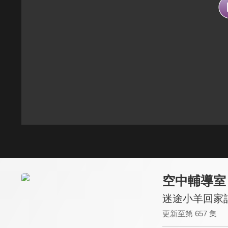
空中輔導室
迷途小羊回家記
更新至第 657 集