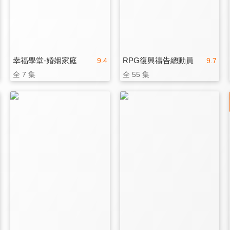
幸福學堂-婚姻家庭
RPG復興禱告總動員
9.4
9.7
全 7 集
全 55 集