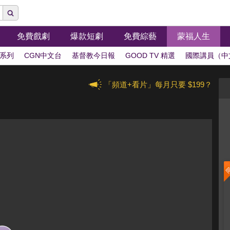
免費戲劇
爆款短劇
免費綜藝
蒙福人生
系列
CGN中文台
基督教今日報
GOOD TV 精選
國際講員（中
「頻道+看片」每月只要 $199？