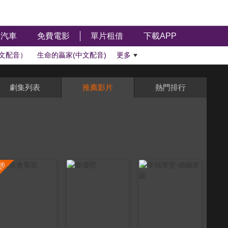
汽車
免費電影
單片租借
下載APP
文配音）
生命的贏家(中文配音)
更多
劇集列表
推薦影片
熱門排行