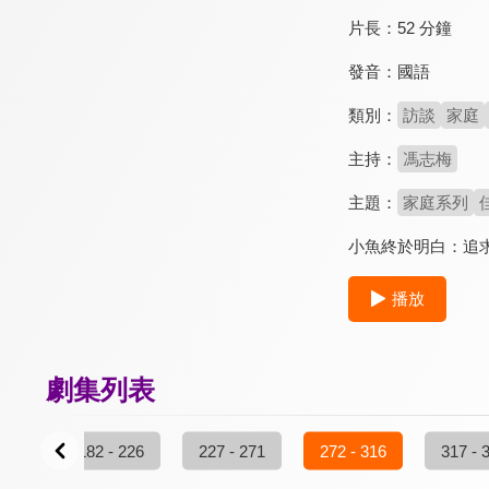
片長：
52 分鐘
發音：
國語
類別：
訪談
家庭
主持：
馮志梅
主題：
家庭系列
小魚終於明白：追求
播放
劇集列表
 181
182 - 226
227 - 271
272 - 316
317 - 