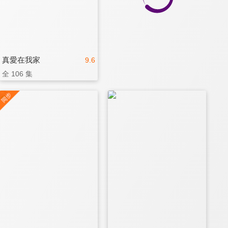
真愛在我家
9.6
全 106 集