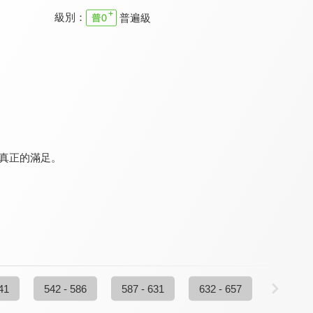
級別：
普遍級
真愛在我家
幸福來敲門
真愛在我家
9.6
9.5
9.6
全 52 集
全 362 集
更新至第 195 集
生真正的滿足。
家庭8點檔轉轉發現愛
真愛在我家
劉三講古 家庭的奧妙
9.8
9.6
9.8
更新至第 720 集
全 207 集
全 15 集
41
542 - 586
587 - 631
632 - 657