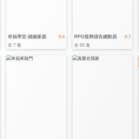
幸福學堂-婚姻家庭
RPG復興禱告總動員
9.4
9.7
全 7 集
全 55 集