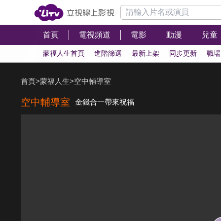
首頁
電視頻道
電影
動漫
兒童
蒙福人生首頁
進階篩選
最新上架
同步更新
職場
首頁
>
蒙福人生
>
空中輔導室
空中輔導室
金錢合一帶來祝福