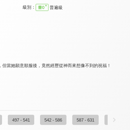
級別：
普遍級
真愛在我家
幸福來敲門
真愛在我家
9.6
9.5
9.6
全 52 集
全 362 集
更新至第 195 集
，但當她願意順服後，竟然經歷從神而來想像不到的祝福！
家庭8點檔轉轉發現愛
真愛在我家
劉三講古 家庭的奧妙
9.8
9.6
9.8
更新至第 720 集
全 207 集
全 15 集
497 - 541
542 - 586
587 - 631
632 - 657