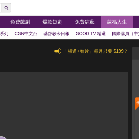
免費戲劇
爆款短劇
免費綜藝
蒙福人生
系列
CGN中文台
基督教今日報
GOOD TV 精選
國際講員（中
「頻道+看片」每月只要 $199？