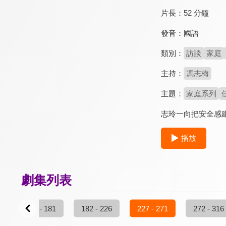
片長：
52 分鐘
發音：
國語
類別：
訪談
家庭
主持：
馮志梅
主題：
家庭系列
志玲一向把安全感
播放
劇集列表
137 - 181
182 - 226
227 - 271
272 - 316