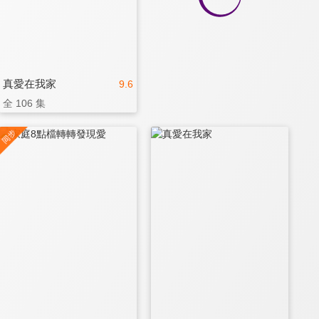
真愛在我家
9.6
全 106 集