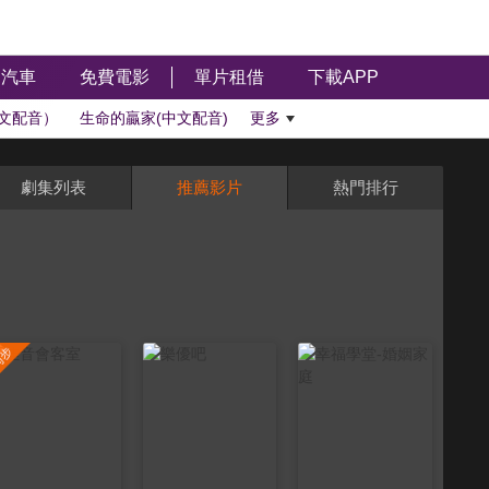
汽車
免費電影
單片租借
下載APP
文配音）
生命的贏家(中文配音)
更多
劇集列表
推薦影片
熱門排行