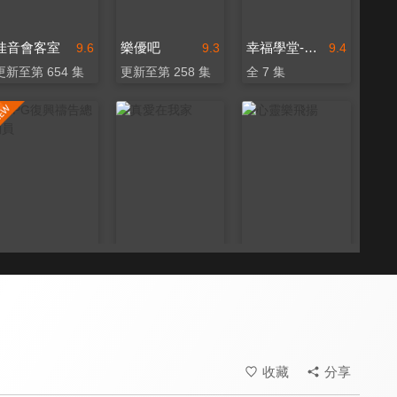
佳音會客室
樂優吧
幸福學堂-婚姻家庭
9.6
9.3
9.4
更新至第 654 集
更新至第 258 集
全 7 集
RPG復興禱告總動員
真愛在我家
心靈樂飛揚
9.7
9.6
9.6
全 55 集
全 106 集
全 70 集
收藏
分享