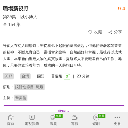
職場新視野
9.4
第39集 以小搏大
全 154 集
收藏
分享
許多人在初入職場時，雖從看似不起眼的基層做起，但他們秉著兢兢業業
的精神，不斷充實自己，當機會來臨時，自然能好好掌握，最後得以成就
大事。本集藉由聖經人物的真實故事，提醒眾人不要輕看自己的工作、地
位，只要願意培養能力，成功的一天將指日可待。
2017
台灣
國語
普遍級
23 分鐘
類別：
談話性節目
職場
主持：
喬美倫
收回
首頁
電視頻道
戲劇
電影
短劇
更多