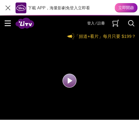
下載 APP，海量影劇免登入立即看
登入 / 註冊
「頻道+看片」每月只要 $199？