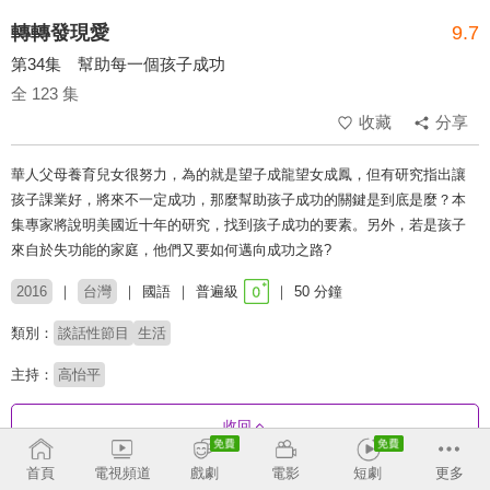
轉轉發現愛
9.7
第34集 幫助每一個孩子成功
全 123 集
收藏
分享
華人父母養育兒女很努力，為的就是望子成龍望女成鳳，但有研究指出讓
孩子課業好，將來不一定成功，那麼幫助孩子成功的關鍵是到底是麼？本
集專家將說明美國近十年的研究，找到孩子成功的要素。另外，若是孩子
來自於失功能的家庭，他們又要如何邁向成功之路?
2016
台灣
國語
普遍級
50 分鐘
類別：
談話性節目
生活
主持：
高怡平
收回
首頁
電視頻道
戲劇
電影
短劇
更多