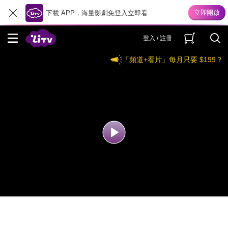
下載 APP，海量影劇免登入立即看
登入 / 註冊
「頻道+看片」每月只要 $199？