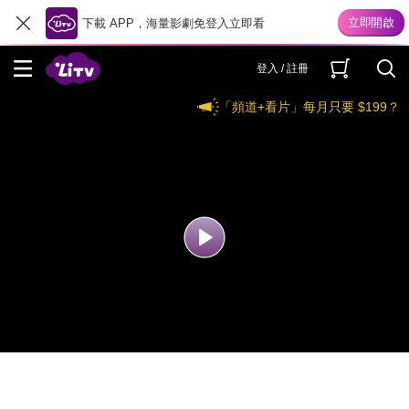
下載 APP，海量影劇免登入立即看
登入 / 註冊
「頻道+看片」每月只要 $199？