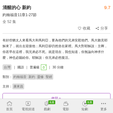
清醒的心 新約
9.7
約翰福音11章1-27節
全 52 集
收藏
分享
有好些猶太人來看馬大和馬利亞，要為他們的兄弟安慰他們。馬大聽見耶
穌來了，就出去迎接他；馬利亞卻仍然坐在家裡。馬大對耶穌說：主啊，
你若早在這裡，我兄弟必不死。就是現在，我也知道，你無論向神求什
麼，神也必賜給你。耶穌說：你兄弟必然復活。
台灣
國語
普遍級
30 分鐘
類別：
約翰福音
新約
靈修
聖經
主持：
康來昌
收回
首頁
電視頻道
戲劇
電影
短劇
更多