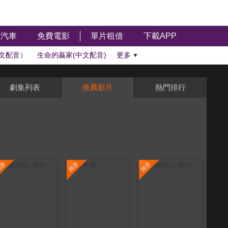
汽車
免費電影
單片租借
下載APP
文配音）
生命的贏家(中文配音)
更多
劇集列表
推薦影片
熱門排行