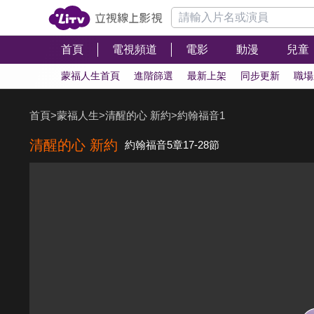
首頁
電視頻道
電影
動漫
兒童
蒙福人生首頁
進階篩選
最新上架
同步更新
職場
首頁
>
蒙福人生
>
清醒的心 新約
>
約翰福音1
清醒的心 新約
約翰福音5章17-28節