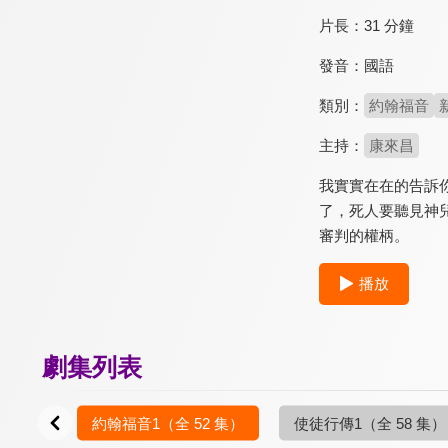
片長：
31 分鐘
發音：
國語
類別：
約翰福音
主持：
康來昌
我實實在在的告訴
了，死人要聽見神
審判的權柄。
播放
劇集列表
5 集）
約翰福音1
（全 52 集）
使徒行傳1
（全 58 集）