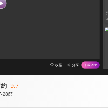
收藏
分享
新約
9.7
-28節