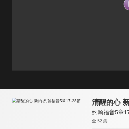
清醒的心 
約翰福音5章17
全 52 集