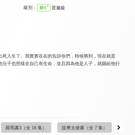
級別：
普遍級
清醒的心 新約
清醒的心 新約
清醒的心 新約
9.7
9.7
9.7
更新至第 1 集
更新至第 1 集
更新至第 1 集
出死入生了。我實實在在的告訴你們，時候將到，現在就是
他兒子也照樣在自己有生命，並且因為他是人子，就賜給他行
清醒的心 新約
清醒的心 新約
清醒的心 新約
9.7
9.7
9.7
更新至第 4 集
更新至第 6 集
更新至第 4 集
羅馬書3
（全 16 集）
提摩太後書
（全 7 集）
提摩