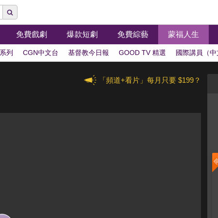
免費戲劇
爆款短劇
免費綜藝
蒙福人生
系列
CGN中文台
基督教今日報
GOOD TV 精選
國際講員（中
「頻道+看片」每月只要 $199？