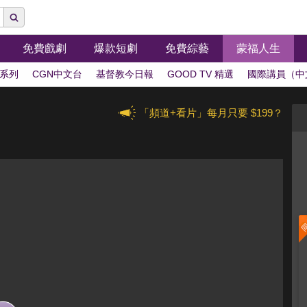
免費戲劇
爆款短劇
免費綜藝
蒙福人生
系列
CGN中文台
基督教今日報
GOOD TV 精選
國際講員（中
「頻道+看片」每月只要 $199？