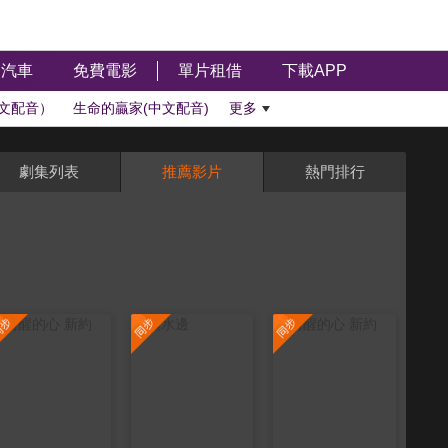
汽車
免費電影
單片租借
下載APP
文配音）
生命的贏家(中文配音)
更多
劇集列表
推薦影片
熱門排行