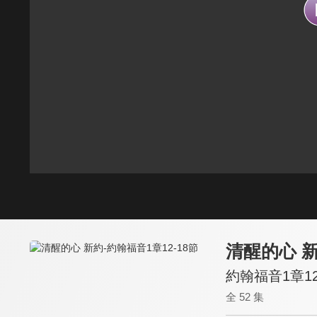
清醒的心 
約翰福音1章12
全 52 集