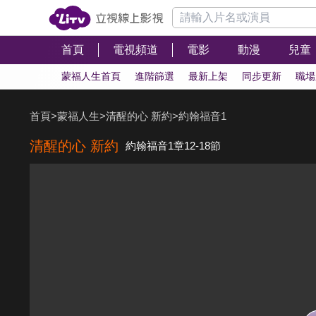
首頁
電視頻道
電影
動漫
兒童
蒙福人生首頁
進階篩選
最新上架
同步更新
職場
首頁
>
蒙福人生
>
清醒的心 新約
>
約翰福音1
清醒的心 新約
約翰福音1章12-18節