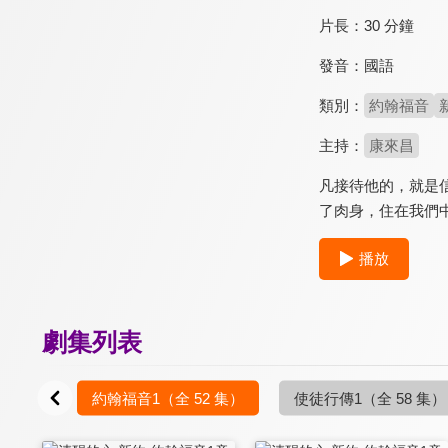
片長：
30 分鐘
發音：
國語
類別：
約翰福音
主持：
康來昌
凡接待他的，就是
了肉身，住在我們
播放
劇集列表
5 集）
約翰福音1
（全 52 集）
使徒行傳1
（全 58 集）