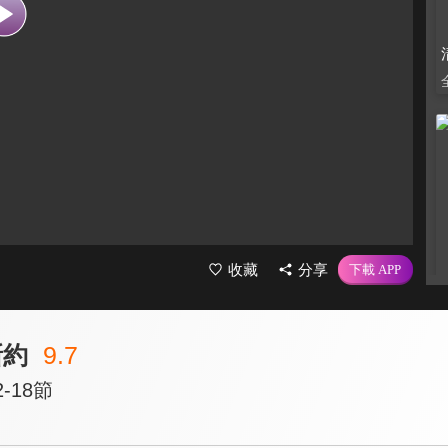
收藏
分享
新約
9.7
-18節