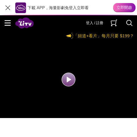
下載 APP，海量影劇免登入立即看
登入 / 註冊
「頻道+看片」每月只要 $199？