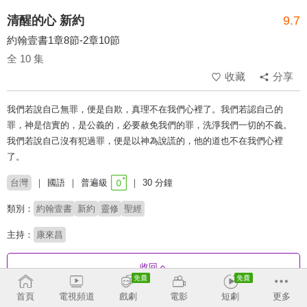
清醒的心 新約
9.7
約翰壹書1章8節-2章10節
全 10 集
收藏
分享
我們若說自己無罪，便是自欺，真理不在我們心裡了。我們若認自己的
罪，神是信實的，是公義的，必要赦免我們的罪，洗淨我們一切的不義。
我們若說自己沒有犯過罪，便是以神為說謊的，他的道也不在我們心裡
了。
台灣
國語
普遍級
30 分鐘
類別：
約翰壹書
新約
靈修
聖經
主持：
康來昌
收回
首頁
電視頻道
戲劇
電影
短劇
更多