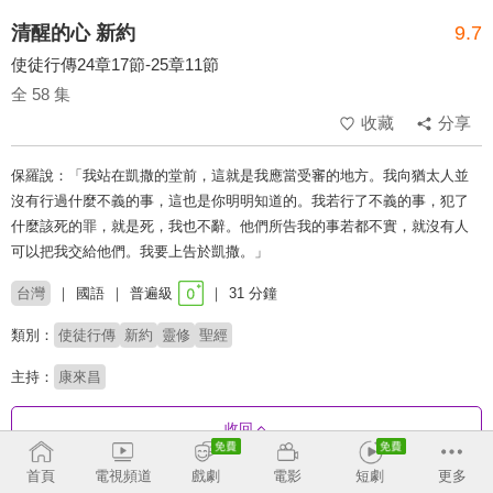
清醒的心 新約
9.7
使徒行傳24章17節-25章11節
全 58 集
收藏
分享
保羅說：「我站在凱撒的堂前，這就是我應當受審的地方。我向猶太人並
沒有行過什麼不義的事，這也是你明明知道的。我若行了不義的事，犯了
什麼該死的罪，就是死，我也不辭。他們所告我的事若都不實，就沒有人
可以把我交給他們。我要上告於凱撒。」
台灣
國語
普遍級
31 分鐘
類別：
使徒行傳
新約
靈修
聖經
主持：
康來昌
收回
首頁
電視頻道
戲劇
電影
短劇
更多