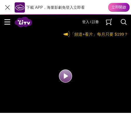
下載 APP，海量影劇免登入立即看
登入 / 註冊
「頻道+看片」每月只要 $199？