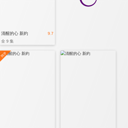
清醒的心 新約
9.7
全 9 集