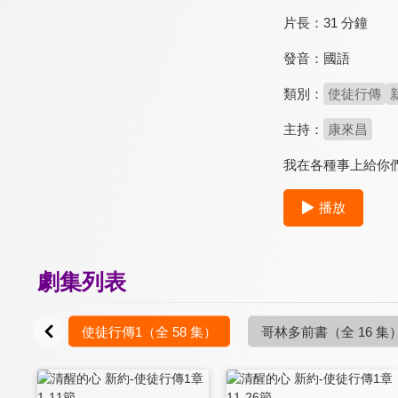
片長：
31 分鐘
發音：
國語
類別：
使徒行傳
主持：
康來昌
我在各種事上給你
播放
劇集列表
2 集）
使徒行傳1
（全 58 集）
哥林多前書
（全 16 集