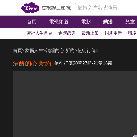
首頁
電視頻道
電影
動漫
兒童
蒙福人生首頁
進階篩選
最新上架
同步更新
職場
首頁
>
蒙福人生
>
清醒的心 新約
>
使徒行傳1
清醒的心 新約
使徒行傳20章27節-21章16節