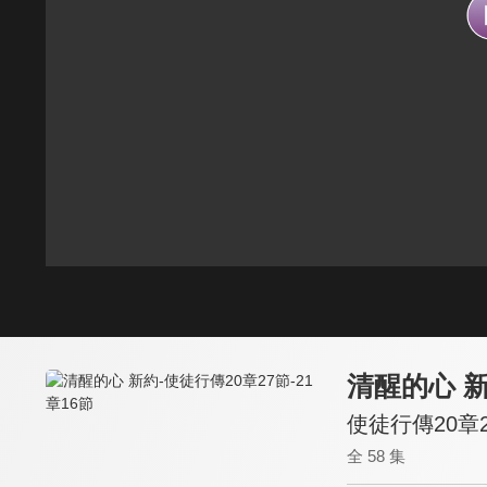
清醒的心 
使徒行傳20章2
全 58 集