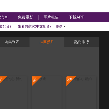
汽車
免費電影
單片租借
下載APP
文配音）
生命的贏家(中文配音)
更多
劇集列表
推薦影片
熱門排行