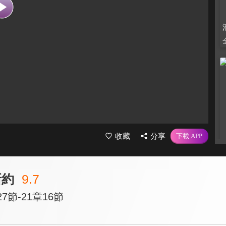
收藏
分享
新約
9.7
7節-21章16節