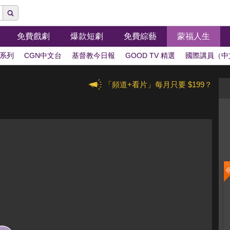
免費戲劇
爆款短劇
免費綜藝
蒙福人生
系列
CGN中文台
基督教今日報
GOOD TV 精選
國際講員（中
「頻道+看片」每月只要 $199？