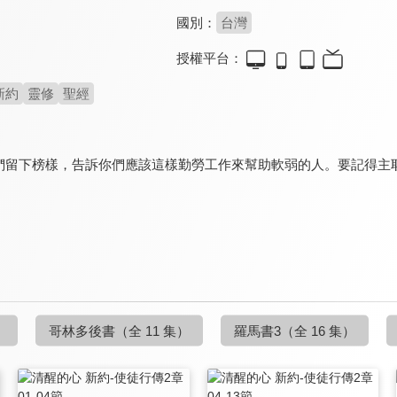
國別：
台灣
授權平台：
新約
靈修
聖經
們留下榜樣，告訴你們應該這樣勤勞工作來幫助軟弱的人。要記得主
）
哥林多後書
（全 11 集）
羅馬書3
（全 16 集）