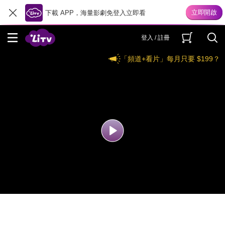
下載 APP，海量影劇免登入立即看
登入 / 註冊
「頻道+看片」每月只要 $199？