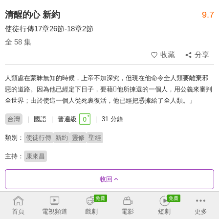
清醒的心 新約
9.7
使徒行傳17章26節-18章2節
全 58 集
收藏
分享
人類處在蒙昧無知的時候，上帝不加深究，但現在他命令全人類要離棄邪
惡的道路。因為他已經定下日子，要藉他所揀選的一個人，用公義來審判
全世界；由於使這一個人從死裏復活，他已經把憑據給了全人類。」
台灣
國語
普遍級
31 分鐘
類別：
使徒行傳
新約
靈修
聖經
主持：
康來昌
收回
劇集列表
反序
首頁
電視頻道
戲劇
電影
短劇
更多