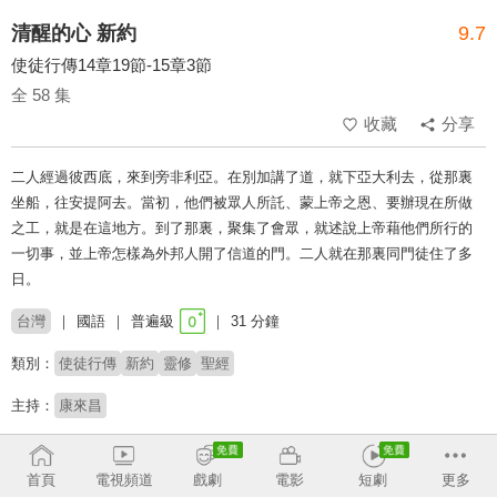
清醒的心 新約
9.7
使徒行傳14章19節-15章3節
全 58 集
收藏
分享
二人經過彼西底，來到旁非利亞。在別加講了道，就下亞大利去，從那裏
坐船，往安提阿去。當初，他們被眾人所託、蒙上帝之恩、要辦現在所做
之工，就是在這地方。到了那裏，聚集了會眾，就述說上帝藉他們所行的
一切事，並上帝怎樣為外邦人開了信道的門。二人就在那裏同門徒住了多
日。
台灣
國語
普遍級
31 分鐘
類別：
使徒行傳
新約
靈修
聖經
主持：
康來昌
收回
首頁
電視頻道
戲劇
電影
短劇
更多