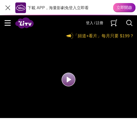
下載 APP，海量影劇免登入立即看
登入 / 註冊
「頻道+看片」每月只要 $199？