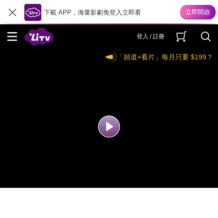
下載 APP，海量影劇免登入立即看
登入 / 註冊
「頻道+看片」每月只要 $199？