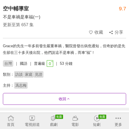
空中輔導室
9.7
不是車禍是車福(一)
更新至第 657 集
收藏
分享
Grace的先生一年多前發生嚴重車禍，醫院曾發出病危通知，但奇妙的是先
生卻在三十多天後出院，他們說這不是車禍，而車“福”！
台灣
國語
普遍級
53 分鐘
類別：
訪談
家庭
見證
主持：
馮志梅
收回
劇集列表
反序
收合
首頁
電視頻道
戲劇
電影
短劇
更多
632 - 657
587 - 631
542 - 586
497 - 541