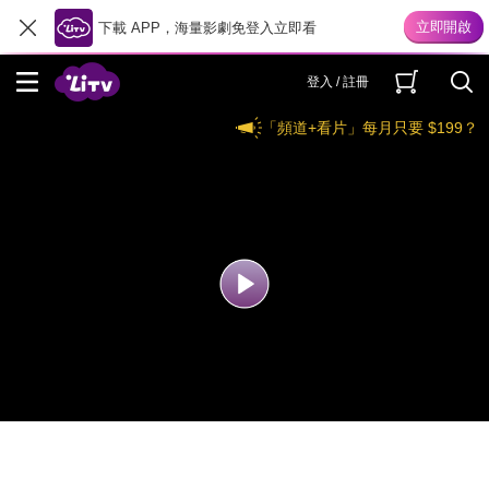
下載 APP，海量影劇免登入立即看
登入 / 註冊
「頻道+看片」每月只要 $199？