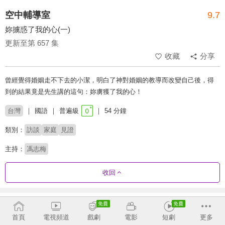
空中輔導室
9.7
妳擄惑了我的心(一)
更新至第 657 集
收藏
分享
曾經覺得婚姻走不下去的小潔，明白了神對婚姻的教導而改變自己後，得
到的結果竟是先生講的這句：妳虜獲了我的心！
台灣
國語
普遍級
54 分鐘
類別：
訪談
家庭
見證
主持：
馮志梅
收回
劇集列表
反序
收合
首頁
電視頻道
戲劇
電影
短劇
更多
632 - 657
587 - 631
542 - 586
497 - 541