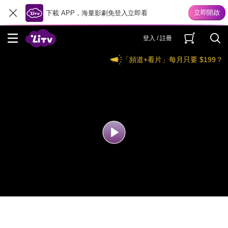
下載 APP，海量影劇免登入立即看
登入 / 註冊
「頻道+看片」每月只要 $199？