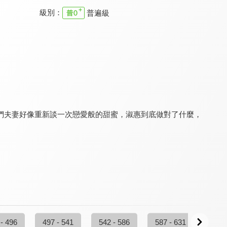
級別：
普遍級
真愛在我家
幸福來敲門
真愛在我家
9.6
9.5
9.6
全 52 集
全 362 集
更新至第 195 集
們夫妻好像重新談一次戀愛般的甜蜜，淑惠到底做對了什麼，
家庭8點檔轉轉發現愛
真愛在我家
劉三講古 家庭的奧妙
9.8
9.6
9.8
更新至第 720 集
全 207 集
全 15 集
 - 496
497 - 541
542 - 586
587 - 631
632 