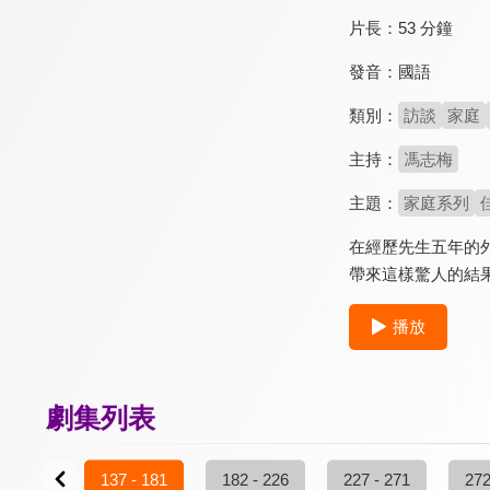
片長：
53 分鐘
發音：
國語
類別：
訪談
家庭
主持：
馮志梅
主題：
家庭系列
在經歷先生五年的
帶來這樣驚人的結
播放
劇集列表
2 - 136
137 - 181
182 - 226
227 - 271
272