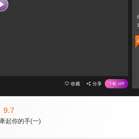
收藏
分享
9.7
牽起你的手(一)