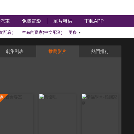
汽車
免費電影
單片租借
下載APP
文配音）
生命的贏家(中文配音)
更多
劇集列表
推薦影片
熱門排行