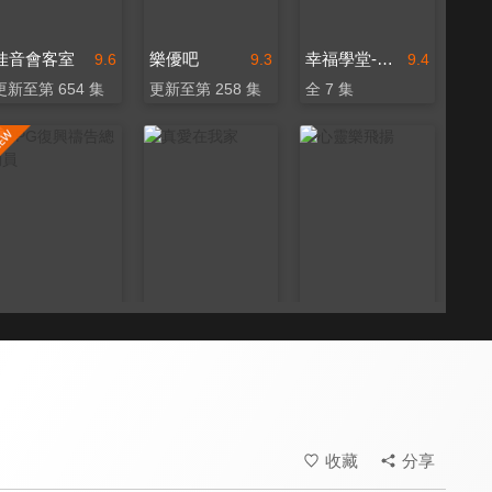
佳音會客室
樂優吧
幸福學堂-婚姻家庭
9.6
9.3
9.4
更新至第 654 集
更新至第 258 集
全 7 集
RPG復興禱告總動員
真愛在我家
心靈樂飛揚
9.7
9.6
9.6
全 55 集
全 106 集
全 70 集
收藏
分享