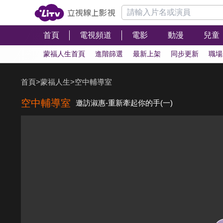
首頁
電視頻道
電影
動漫
兒童
蒙福人生首頁
進階篩選
最新上架
同步更新
職場
首頁
>
蒙福人生
>
空中輔導室
空中輔導室
邀訪淑惠-重新牽起你的手(一)