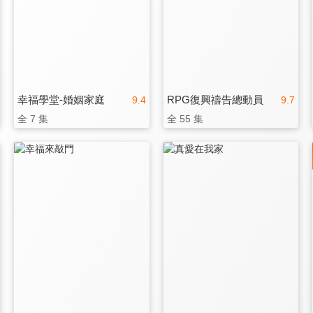
幸福學堂-婚姻家庭
RPG復興禱告總動員
9.4
9.7
全 7 集
全 55 集