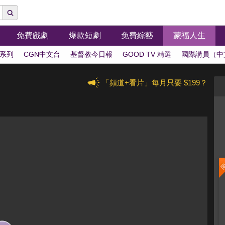
免費戲劇
爆款短劇
免費綜藝
蒙福人生
系列
CGN中文台
基督教今日報
GOOD TV 精選
國際講員（中
「頻道+看片」每月只要 $199？