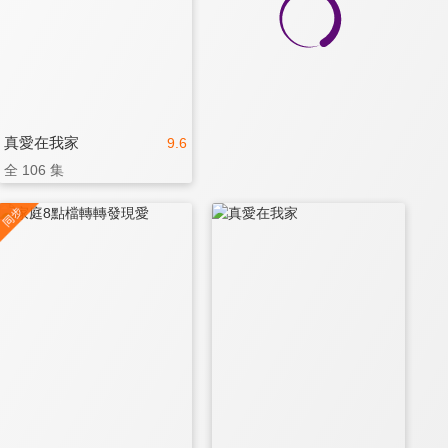
真愛在我家
9.6
全 106 集