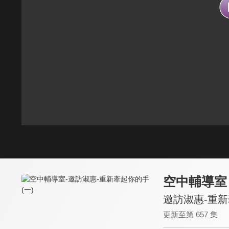
空中輔導室
邀訪淑惠-重新
更新至第 657 集