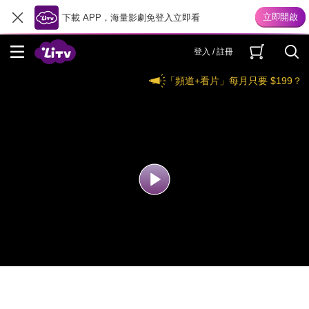
下載 APP，海量影劇免登入立即看
登入 / 註冊
「頻道+看片」每月只要 $199？