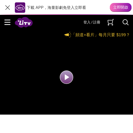
下載 APP，海量影劇免登入立即看
登入 / 註冊
「頻道+看片」每月只要 $199？