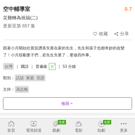
空中輔導室
9.7
災難轉為祝福(二)
更新至第 657 集
收藏
分享
因著小月開始欣賞並讚美失業在家的先生，先生和孩子也都奇妙的改變
了！小月鼓勵妻子們，若先生失業了，要做四件事。
台灣
國語
普遍級
53 分鐘
類別：
訪談
家庭
見證
主持：
馮志梅
收回
劇集列表
反序
收合
首頁
電視頻道
戲劇
電影
短劇
更多
632 - 657
587 - 631
542 - 586
497 - 541