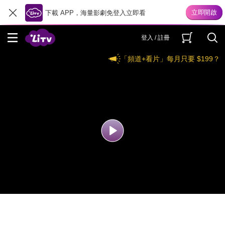
下載 APP，海量影劇免登入立即看
登入 / 註冊
「頻道+看片」每月只要 $199？