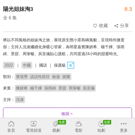
陽光姐妹淘3
8.3
全 6 集
收藏
分享
將以不同風格的姐妹淘之旅，展現原生態小眾島嶼風貌，呈現時尚微度
假；主持人沈凌繼續化身暖心管家，為明星嘉賓陳妍希、楊千嬅、張雨
綺、景甜、周筆暢、吳宣儀貼心護航，共同度過24小時的甜蜜時光。
2022
中國
國語
保護級
類別：
實境秀
談話性節目
旅遊
娛樂
來賓：
陳妍希
楊千嬅
張雨綺
景甜
周筆暢
吳宣儀
主持：
沈凌
收回
首頁
電視頻道
戲劇
電影
短劇
更多
劇集列表
正序