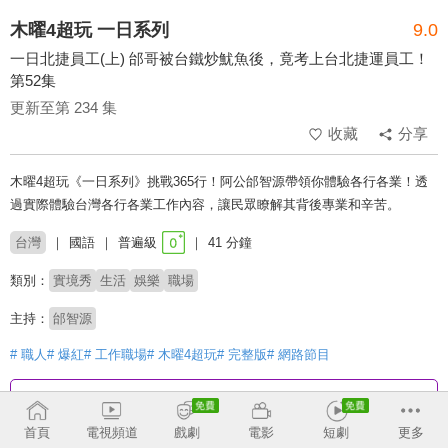
木曜4超玩 一日系列
9.0
一日北捷員工(上) 邰哥被台鐵炒魷魚後，竟考上台北捷運員工！
第52集
更新至第 234 集
收藏
分享
木曜4超玩《一日系列》挑戰365行！阿公邰智源帶領你體驗各行各業！透
過實際體驗台灣各行各業工作內容，讓民眾瞭解其背後專業和辛苦。
台灣
國語
普遍級
41 分鐘
類別：
實境秀
生活
娛樂
職場
主持：
邰智源
# 職人
# 爆紅
# 工作職場
# 木曜4超玩
# 完整版
# 網路節目
收回
首頁
電視頻道
戲劇
電影
短劇
更多