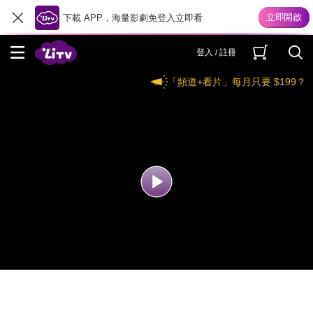
下載 APP，海量影劇免登入立即看
登入 / 註冊
「頻道+看片」每月只要 $199？