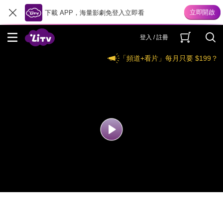
下載 APP，海量影劇免登入立即看
登入 / 註冊
「頻道+看片」每月只要 $199？