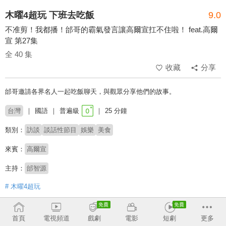
木曜4超玩 下班去吃飯
9.0
不准剪！我都播！邰哥的霸氣發言讓高爾宣扛不住啦！ feat.高爾
宣 第27集
全 40 集
收藏
分享
邰哥邀請各界名人一起吃飯聊天，與觀眾分享他們的故事。
台灣
國語
普遍級
25 分鐘
類別：
訪談
談話性節目
娛樂
美食
來賓：
高爾宣
主持：
邰智源
# 木曜4超玩
收回
首頁
電視頻道
戲劇
電影
短劇
更多