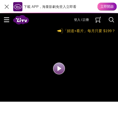
下載 APP，海量影劇免登入立即看
登入 / 註冊
「頻道+看片」每月只要 $199？