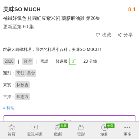
美味SO MUCH
8.1
補鐵好氣色 桂圓紅豆紫米粥 藥膳麻油雞 第26集
更新至第 60 集
收藏
分享
跟著大廚學料理，最強的料理小百科，美味SO MUCH！
2020
台灣
國語
普遍級
23 分鐘
類別：
烹飪
美食
來賓：
林秋香
主持：
焦志方
# 料理
收回
首頁
電視頻道
戲劇
電影
短劇
更多