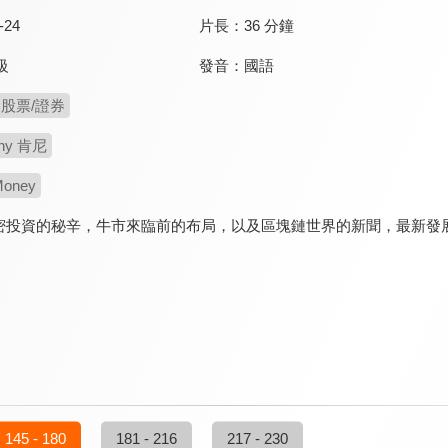
-24
片長：
36 分鐘
發音：
國語
級
股票/證券
ny 肯尼
oney
密投資的秘辛，牛市來臨前的布局，以及區塊鏈世界的新聞，最新發
。
145 - 180
181 - 216
217 - 230