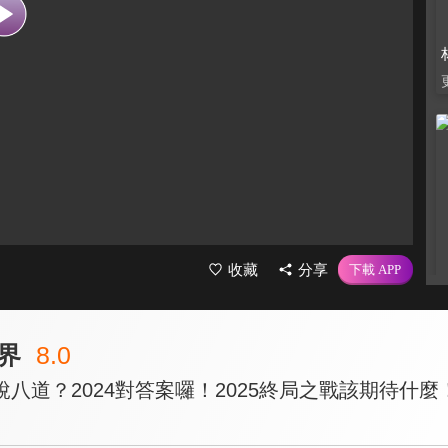
收藏
分享
界
8.0
八道？2024對答案囉！2025終局之戰該期待什麼