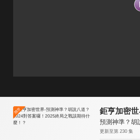
鉅亨加密世
預測神準？胡說
更新至第 230 集