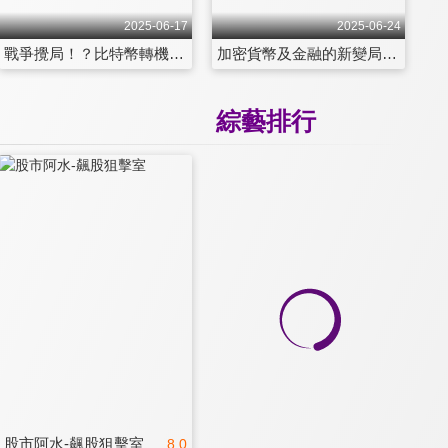
2025-06-17
2025-06-24
戰爭攪局！？比特幣轉機是福是禍？走勢洗盤之後將大展鴻圖？
加密貨幣及金融的新變局！？美國穩定幣政策的真正意涵！
綜藝排行
股市阿水-飆股狙擊室
8.0