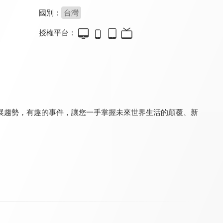
國別：
台灣
授權平台：
籌碼K線投資教室
蔡司投資教室
均線海撈大作戰
8.0
8.0
8.0
更新至第 15 集
更新至第 5 集
更新至第 10 集
展趨勢，有趣的事件，讓您一手掌握未來世界生活的顛覆、新
期權先生 投資教室
丹尼爾-股神炒股室
輕鬆學理財
8.0
8.0
8.0
更新至第 2 集
更新至第 12 集
更新至第 35 集