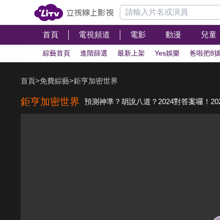
首頁
電視頻道
電影
動漫
兒童
綜藝首頁
進階篩選
最新上架
Yes娛樂
爸啦把8
首頁
>
免費綜藝
>
鉅亨加密世界
鉅亨加密世界
預測神準？胡說八道？2024對答案囉！2