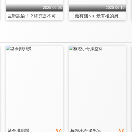
2025-06-03
2025-06-10
巨鯨認輸！？終究是不可能的任務！？比特幣十萬保衛戰現正熱映中！
「最有錢 vs. 最有權的男人」分手擂台！？比特幣將蓄勢待發等待時機！
基金排排讚
權證小哥操盤室
8.0
8.0