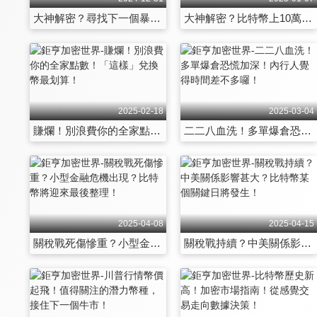
大神解密？尋找下一個暴漲機遇，2025年一定要關注的幣種！
大神解密？比特幣上10萬，然後呢？2025大神怎麼解！
2025-02-18
2025-03-04
賺爛！別浪費你的全家點數！「這樣」兌換幣最划算！
二二八血洗！多單爆倉恐慌加深！內行人覺得時間差不多囉！
2025-04-08
2025-04-15
關稅戰死傷慘重？小型金融危機出現？比特幣將迎來最後整理！
關稅戰持續？中美關係影響甚大？比特幣某個關鍵日將發生！