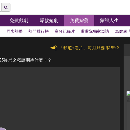
免費戲劇
爆款短劇
免費綜藝
蒙福人生
拔
同步熱播
熱門排行榜
高分紀錄片
啦啦隊獨家專訪
為健康
「頻道+看片」每月只要 $199？
025終局之戰該期待什麼！？