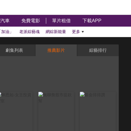
汽車
免費電影
單片租借
下載APP
「加油」
老派綜藝魂
網綜新能量
更多
劇集列表
推薦影片
綜藝排行