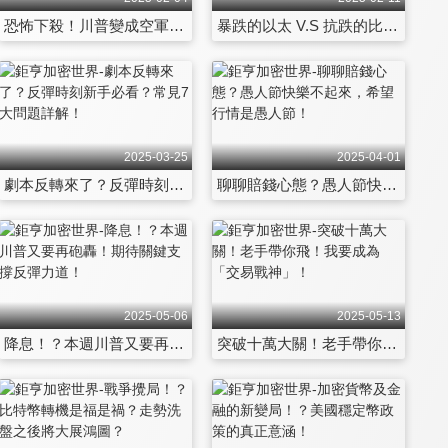
恐怖下殺！川普變成空軍一號！恐慌之後卻看到曙光？
暴跌的以太 V.S 抗跌的比特，兩大主流幣發生了什麼事？
2025-03-25
2025-04-01
劇本反轉來了？反彈時刻新手必看？常見7大問題詳解！
聊聊賠錢心態？愚人節快樂不起來，希望行情是愚人節！
2025-05-06
2025-05-13
降息！？本週川普又要再砲轟！期待關鍵支撐反彈力道！
突破十萬大關！老手帶你飛！我要成為「交易戰神」！