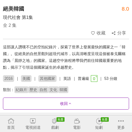
絕美韓國
8.0
現代社會 第1集
全 2 集
收藏
分享
這部讓人讚嘆不已的空拍紀錄片，探索了世界上發展最快的國家之一「韓
國」。從絕美的自然景觀到超現代城市，以高清晰度呈現這個被泰戈爾稱
讚為「晨靜之地」的國家。這趟空中旅程將帶我們前往韓國最重要的地
點，揭示了引領這個國家誕生的卓越歷史。
2016
美國
其他國家
英語
普遍級
53 分鐘
類別：
紀錄片
歷史
自然
文化
韓國
收回
劇集列表
正序
首頁
電視頻道
戲劇
電影
短劇
更多