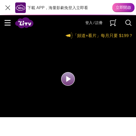
下載 APP，海量影劇免登入立即看
登入 / 註冊
「頻道+看片」每月只要 $199？