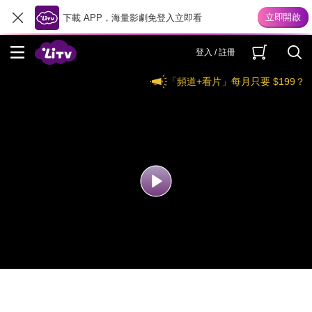
下載 APP，海量影劇免登入立即看
登入 / 註冊
「頻道+看片」每月只要 $199？