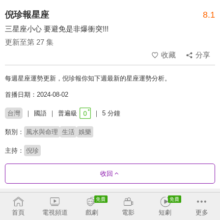
倪珍報星座
8.1
三星座小心 要避免是非爆衝突!!!
更新至第 27 集
收藏
分享
每週星座運勢更新，倪珍報你知下週最新的星座運勢分析。
首播日期：2024-08-02
台灣
國語
普遍級
5 分鐘
類別：
風水與命理
生活
娛樂
主持：
倪珍
收回
劇集列表
反序
首頁
電視頻道
戲劇
電影
短劇
更多